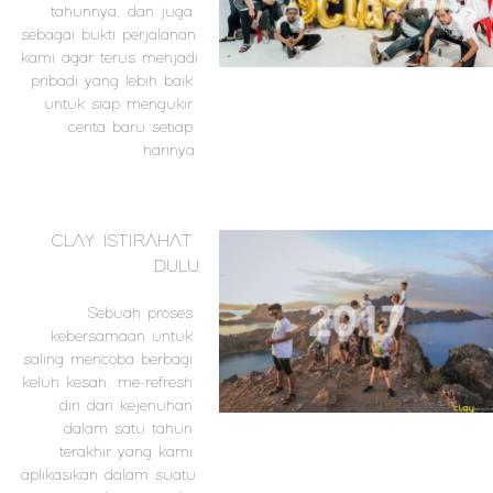
tahunnya, dan juga 
sebagai bukti perjalanan 
kami agar terus menjadi 
pribadi yang lebih baik 
untuk siap mengukir 
cerita baru setiap 
harinya.
CLAY ISTIRAHAT 
DULU
Sebuah proses 
kebersamaan untuk 
saling mencoba berbagi 
keluh kesah, me-refresh 
diri dari kejenuhan 
dalam satu tahun 
terakhir yang kami 
aplikasikan dalam suatu 